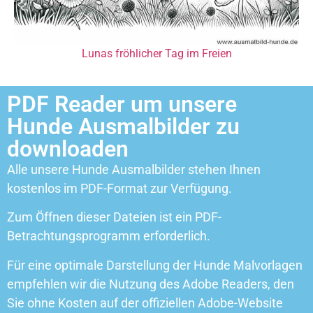
Lunas fröhlicher Tag im Freien
PDF Reader um unsere
Hunde Ausmalbilder zu
downloaden
Alle unsere Hunde Ausmalbilder stehen Ihnen
kostenlos im PDF-Format zur Verfügung.
Zum Öffnen dieser Dateien ist ein PDF-
Betrachtungsprogramm erforderlich.
Für eine optimale Darstellung der Hunde Malvorlagen
empfehlen wir die Nutzung des Adobe Readers, den
Sie ohne Kosten auf der offiziellen Adobe-Website