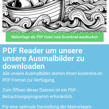
Malvorlage als PDF Datei zum Download ausdrucken
PDF Reader um unsere
unsere Ausmalbilder zu
downloaden
Alle unsere Ausmalbilder stehen Ihnen kostenlos im
PDF-Format zur Verfügung.
Zum Öffnen dieser Dateien ist ein PDF-
Betrachtungsprogramm erforderlich.
Für eine optimale Darstellung der Malvorlagen